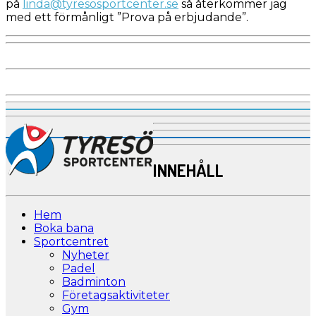
på
linda@tyresosportcenter.se
så återkommer jag
med ett förmånligt ”Prova på erbjudande”.
INNEHÅLL
Hem
Boka bana
Sportcentret
Nyheter
Padel
Badminton
Företagsaktiviteter
Gym