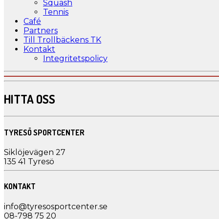
Squash
Tennis
Café
Partners
Till Trollbäckens TK
Kontakt
Integritetspolicy
HITTA OSS
TYRESÖ SPORTCENTER
Siklöjevägen 27
135 41 Tyresö
KONTAKT
info@tyresosportcenter.se
08-798 75 20