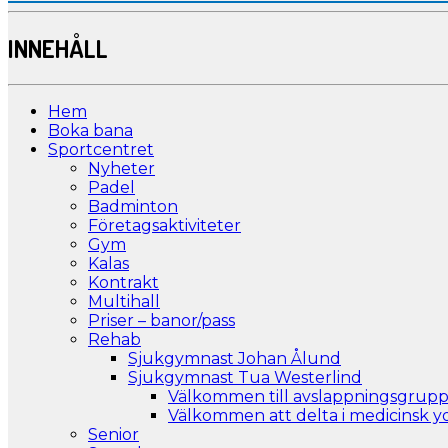
INNEHÅLL
Hem
Boka bana
Sportcentret
Nyheter
Padel
Badminton
Företagsaktiviteter
Gym
Kalas
Kontrakt
Multihall
Priser – banor/pass
Rehab
Sjukgymnast Johan Ålund
Sjukgymnast Tua Westerlind
Välkommen till avslappningsgrupp
Välkommen att delta i medicinsk 
Senior